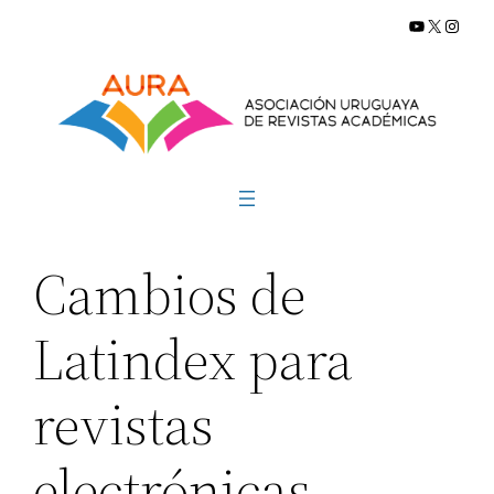
YouTube
X
Insta
Saltar
al
contenido
Cambios de
Latindex para
revistas
electrónicas