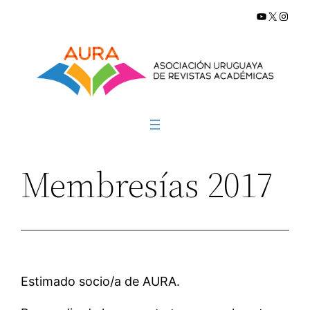
YouTube
X
Insta
Saltar
al
contenido
Membresías 2017
Estimado socio/a de AURA.