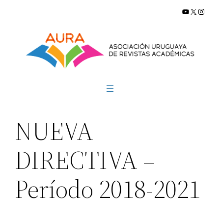
YouTube
X
Insta
Saltar
al
contenido
NUEVA
DIRECTIVA –
Período 2018-2021