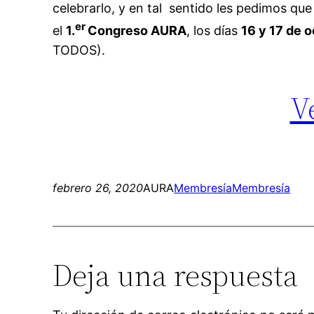
celebrarlo, y en tal sentido les pedimos qu
er
el
1.
Congreso AURA
, los días
16 y 17 de 
TODOS).
V
febrero 26, 2020
AURA
Membresía
Membresía
Deja una respuesta