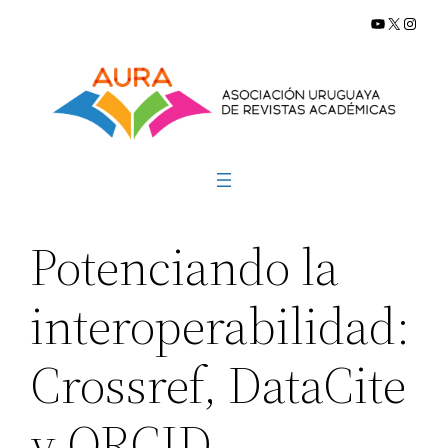
YouTube
X
Insta
Saltar
al
contenido
Potenciando la
interoperabilidad:
Crossref, DataCite
y ORCID