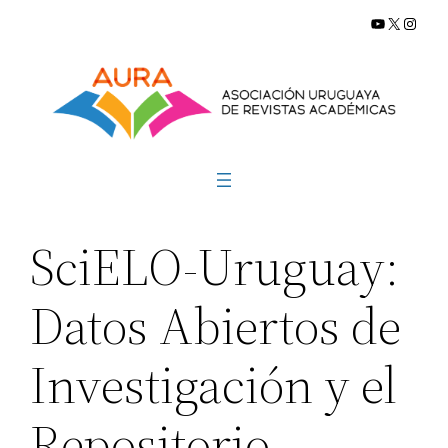
YouTube
X
Insta
Saltar
al
contenido
SciELO-Uruguay:
Datos Abiertos de
Investigación y el
Repositorio