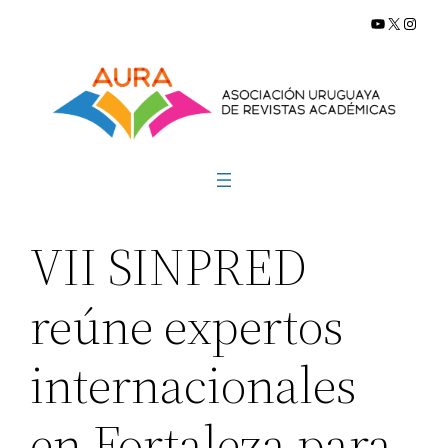
YouTube
X
Insta
Saltar
al
contenido
VII SINPRED
reúne expertos
internacionales
en Fortaleza para