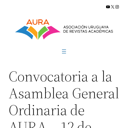
YouTube
X
Insta
Saltar
al
contenido
Convocatoria a la
Asamblea General
Ordinaria de
AURA – 12 de