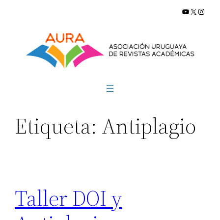
YouTube
X
Insta
Saltar
al
contenido
Etiqueta:
Antiplagio
Taller DOI y