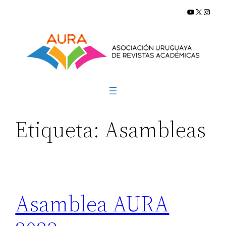
YouTube
X
Insta
Saltar
al
contenido
Etiqueta:
Asambleas
Asamblea AURA