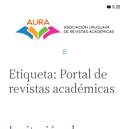
YouTube
X
Insta
Saltar
al
contenido
Etiqueta:
Portal de
revistas académicas