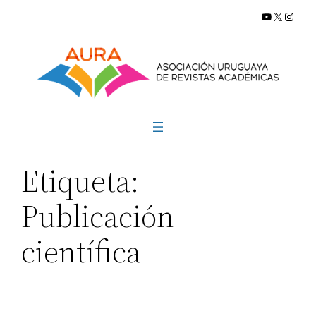
YouTube
X
Insta
Saltar
al
contenido
Etiqueta:
Publicación
científica