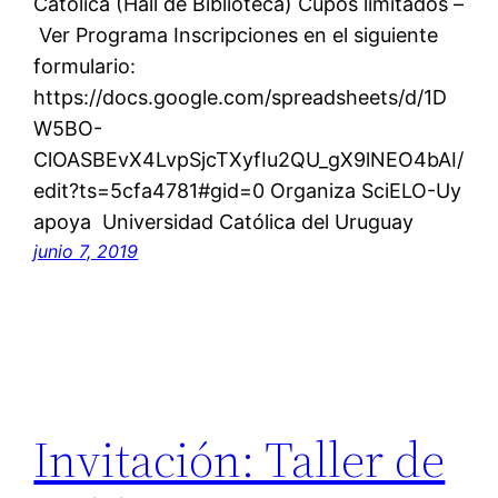
Católica (Hall de Biblioteca) Cupos limitados –
Ver Programa Inscripciones en el siguiente
formulario:
https://docs.google.com/spreadsheets/d/1D
W5BO-
ClOASBEvX4LvpSjcTXyfIu2QU_gX9lNEO4bAI/
edit?ts=5cfa4781#gid=0 Organiza SciELO-Uy
apoya Universidad Católica del Uruguay
junio 7, 2019
Invitación: Taller de