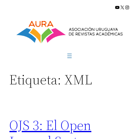
YouTube
X
Insta
Saltar
al
contenido
Etiqueta:
XML
OJS 3: El Open