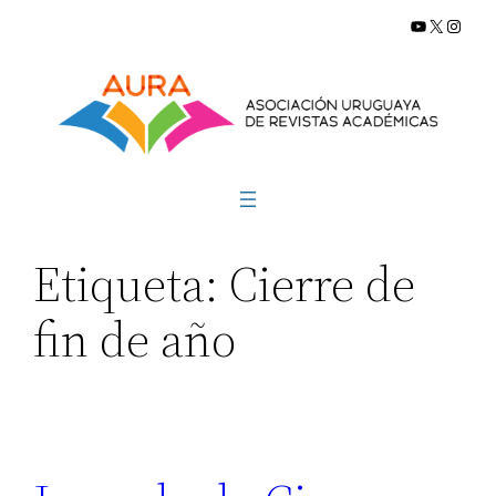
YouTube
X
Insta
Saltar
al
contenido
Etiqueta:
Cierre de
fin de año